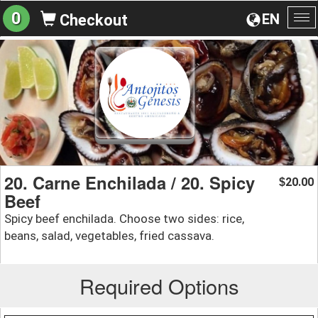
0
EN
Checkout
To
na
20. Carne Enchilada / 20. Spicy
20.00
$
Beef
Spicy beef enchilada. Choose two sides: rice,
beans, salad, vegetables, fried cassava.
Required Options